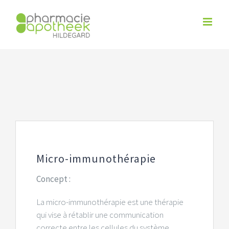
Skip
to
content
Micro-immunothérapie
Concept :
La micro-immunothérapie est une thérapie
qui vise à rétablir une communication
correcte entre les cellules du système