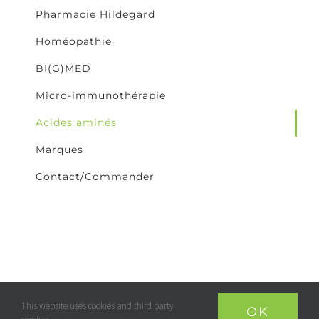
Pharmacie Hildegard
Homéopathie
BI(G)MED
Micro-immunothérapie
Acides aminés
Marques
Contact/Commander
© Copyright 2018 -
2026 | Pharmacie Hildegard | Tous droits
This website uses cookies and third party
OK