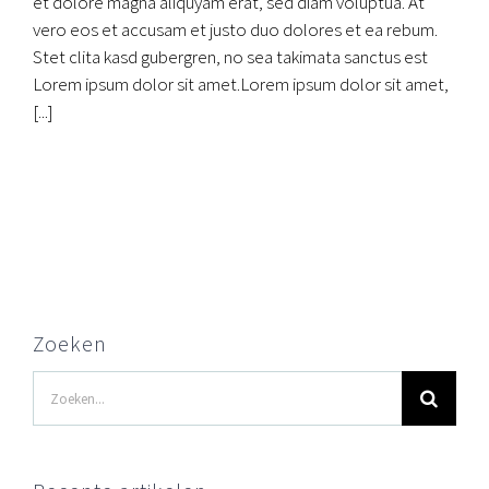
et dolore magna aliquyam erat, sed diam voluptua. At
vero eos et accusam et justo duo dolores et ea rebum.
Stet clita kasd gubergren, no sea takimata sanctus est
Lorem ipsum dolor sit amet.Lorem ipsum dolor sit amet,
[...]
Zoeken
Zoeken
naar: