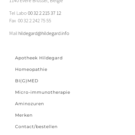
1140 Evere Brussel, België
Tel Labo
00 32 2 215 37 12
Fax 00 32 2 242 75 55
Mail
hildegard@hildegard.info
Apotheek Hildegard
Homeopathie
BI(G)MED
Micro-immunotherapie
Aminozuren
Merken
Contact/bestellen